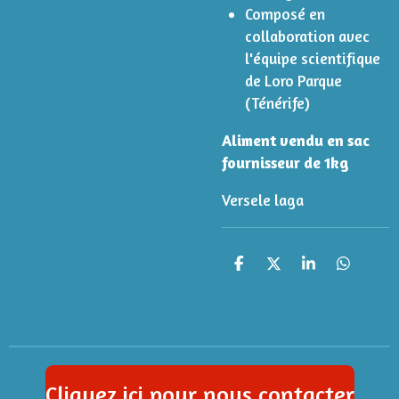
Composé en
collaboration avec
l'équipe scientifique
de Loro Parque
(Ténérife)
Aliment vendu en sac
fournisseur de 1kg
Versele laga
P
P
P
P
a
a
a
a
r
r
r
r
t
t
t
t
a
a
a
a
g
g
g
g
e
e
e
e
r
r
r
r
Cliquez ici pour nous contacter