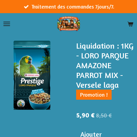
Passer
Traitement des commandes 7jours/7.
au
contenu
principal
Liquidation : 1KG
- LORO PARQUE
AMAZONE
PARROT MIX -
Versele laga
Promotion !
5,90 €
8,50 €
Ajouter