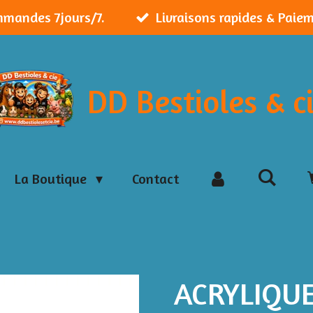
mmandes 7jours/7.
Livraisons rapides & Paie
DD Bestioles & c
La Boutique
Contact
ACRYLIQU