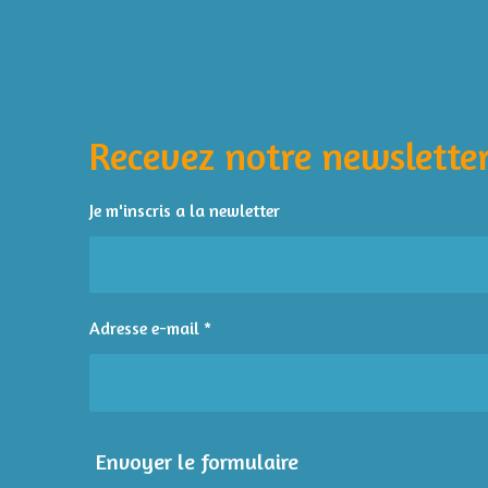
É
v
a
l
Recevez notre newsletter
u
a
t
Je m'inscris a la newletter
i
o
n
:
Adresse e-mail *
4
é
t
o
i
Envoyer le formulaire
l
e