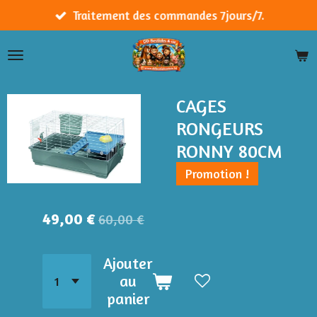
Passer
Traitement des commandes 7jours/7.
au
contenu
principal
CAGES
RONGEURS
RONNY 80CM
Promotion !
49,00 €
60,00 €
Ajouter
au
panier