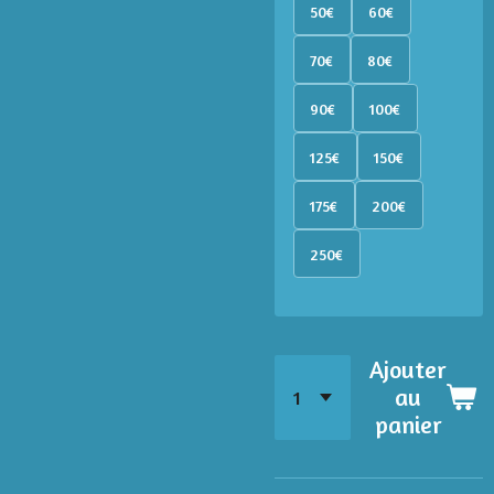
50€
60€
70€
80€
90€
100€
125€
150€
175€
200€
250€
Ajouter
au
panier