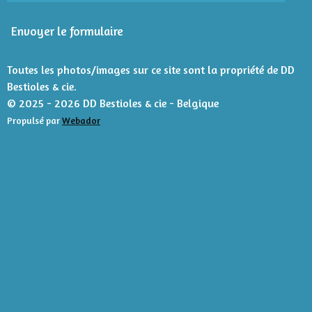
n
i
Envoyer le formulaire
l
e
s
Toutes les photos/images sur ce site sont la propriété de DD
Bestioles & cie.
© 2025 - 2026 DD Bestioles & cie - Belgique
Propulsé par
Webador