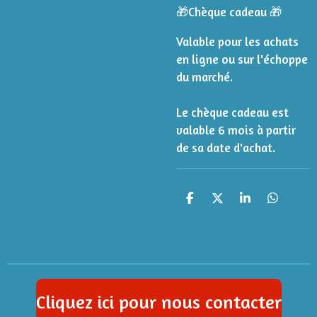
🎁Chèque cadeau 🎁
Valable pour les achats
en ligne ou sur l'échoppe
du marché.
Le chèque cadeau est
valable 6 mois à partir
de sa date d'achat.
P
P
P
P
a
a
a
a
r
r
r
r
t
t
t
t
a
a
a
a
g
g
g
g
e
e
e
e
r
r
r
r
Cliquez ici pour nous contacter