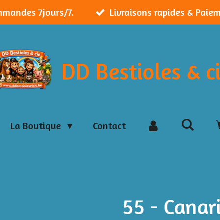
mmandes 7jours/7.
Livraisons rapides & Paie
DD Bestioles & c
La Boutique
Contact
55 - Canar