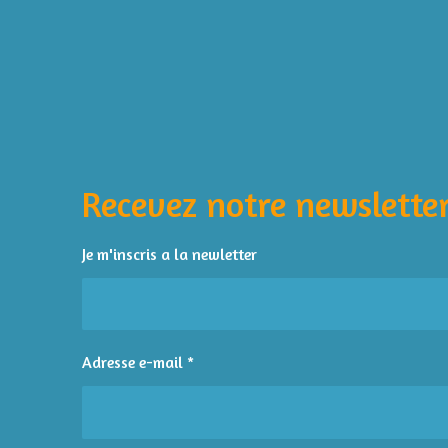
É
v
a
l
Recevez notre newsletter
u
a
t
Je m'inscris a la newletter
i
o
n
:
Adresse e-mail *
4
é
t
o