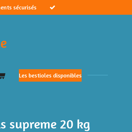
ments sécurisés
ie
Les bestioles disponibles
is supreme 20 kg