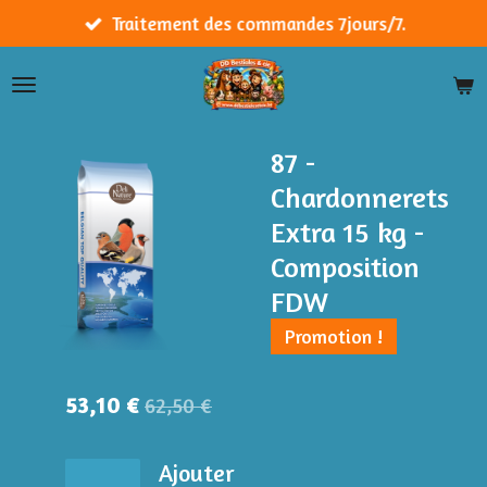
Passer
Traitement des commandes 7jours/7.
au
contenu
principal
87 -
Chardonnerets
Extra 15 kg -
Composition
FDW
Promotion !
53,10 €
62,50 €
Ajouter