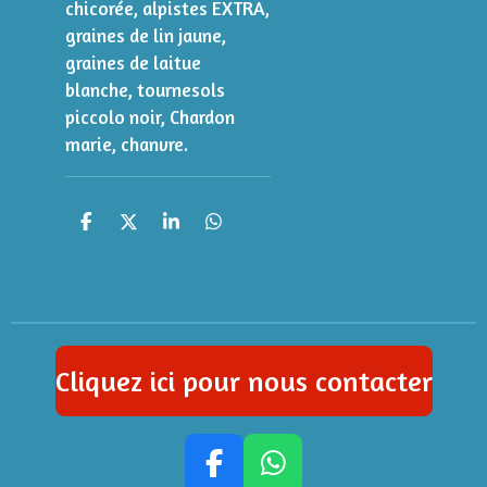
chicorée, alpistes EXTRA,
graines de lin jaune,
graines de laitue
blanche, tournesols
piccolo noir, Chardon
marie, chanvre.
P
P
P
P
a
a
a
a
r
r
r
r
t
t
t
t
a
a
a
a
g
g
g
g
e
e
e
e
r
r
r
r
Cliquez ici pour nous contacter
F
W