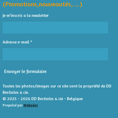
o
p
r
a
i
i
i
i
i
(Promotions,nouveautés, ....)
k
p
l
t
l
l
l
l
l
'
i
Je m'inscris a la newletter
é
e
e
e
e
e
o
v
n
s
s
s
s
a
l
:
u
4
Adresse e-mail *
a
é
t
t
i
o
o
n
i
Envoyer le formulaire
l
e
s
Toutes les photos/images sur ce site sont la propriété de DD
Bestioles & cie.
© 2025 - 2026 DD Bestioles & cie - Belgique
Propulsé par
Webador