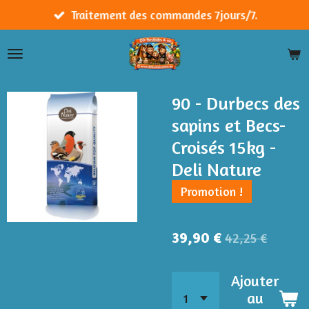
Passer
Traitement des commandes 7jours/7.
au
contenu
principal
90 - Durbecs des
sapins et Becs-
Croisés 15kg -
Deli Nature
Promotion !
39,90 €
42,25 €
Ajouter
au