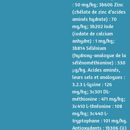
: 50 mg/kg; 3b606 Zinc
(chélate de zinc d’acides
aminés hydrate) : 70
mg/kg; 3b202 Iode
(iodate de calcium
anhydre) : 1 mg/kg;
3b814 Sélénium
(hydroxy-analogue de la
sélénométhionine) : 330
μg/kg. Acides aminés,
leurs sels et analogues :
3.2.3 L-lysine : 126
mg/kg; 3c301 DL-
méthionine : 471 mg/kg;
3c410 L-thréonine : 108
mg/kg; 3c440 L-
tryptophane : 101 mg/kg.
Antioxydants : 1b306 (ii)