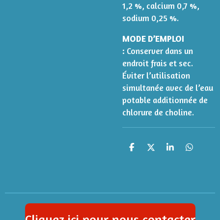
1,2 %, calcium 0,7 %,
sodium 0,25 %.
MODE D’EMPLOI
:
Conserver dans un
endroit frais et sec.
Éviter l’utilisation
simultanée avec de l’eau
potable additionnée de
chlorure de choline.
P
P
P
P
a
a
a
a
r
r
r
r
t
t
t
t
a
a
a
a
g
g
g
g
e
e
e
e
r
r
r
r
Cliquez ici pour nous contacter