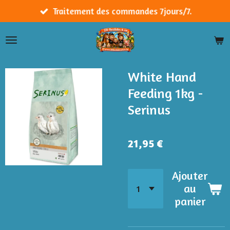
Passer
Traitement des commandes 7jours/7.
au
contenu
principal
White Hand
Feeding 1kg -
Serinus
21,95 €
Ajouter
au
panier