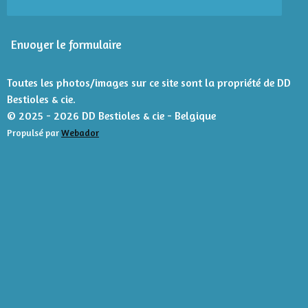
o
o
n
i
Envoyer le formulaire
l
e
s
Toutes les photos/images sur ce site sont la propriété de DD
Bestioles & cie.
© 2025 - 2026 DD Bestioles & cie - Belgique
Propulsé par
Webador