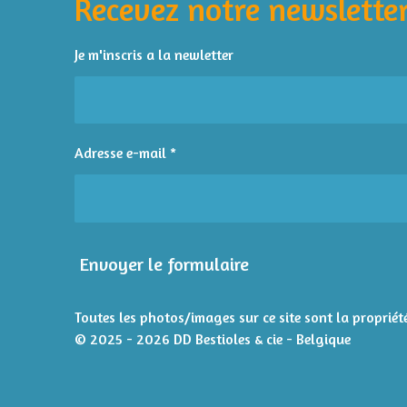
Recevez notre newsletter
u
a
t
Je m'inscris a la newletter
i
o
n
:
Adresse e-mail *
4
é
t
o
i
Envoyer le formulaire
l
e
s
Toutes les photos/images sur ce site sont la propriété
© 2025 - 2026 DD Bestioles & cie - Belgique