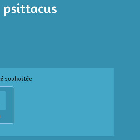
- psittacus
té souhaitée
K
g