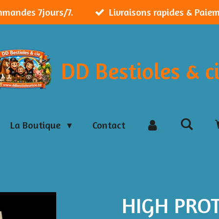
mmandes 7jours/7.
Livraisons rapides & Paie
DD Bestioles & c
La Boutique
Contact
HIGH PRO