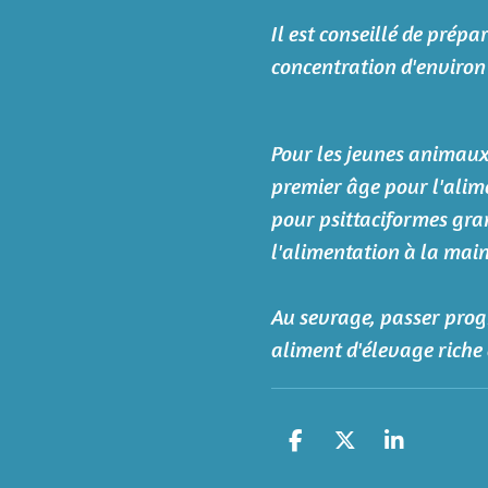
Il est conseillé de prépa
concentration d'environ
Pour les jeunes animaux,
premier âge pour l'alim
pour psittaciformes gra
l'alimentation à la main
Au sevrage, passer pro
aliment d'élevage riche 
P
P
P
a
a
a