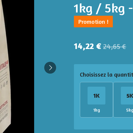
1kg / 5kg 
Promotion !
14,22 €
24,65 €
Choisissez la quanti
1K
5
1kg
5k