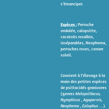
s’émanciper.
Espèces :
Perruche
ondulée, calopsitte,
cacatoès rosalbin,
inséparables, Neophema,
perruches roses, conure
soleil.
Convient à l'élevage à la
main des petites espèces
de psittacidés granivores
(genres
Melopsittacus,
Nymphicus
,
Agapornis,
Neophema
,
Eolophus
…)