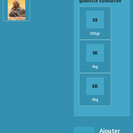
quantité souhaitée
35
350gr
1K
1kg
5K
5kg
Ajouter