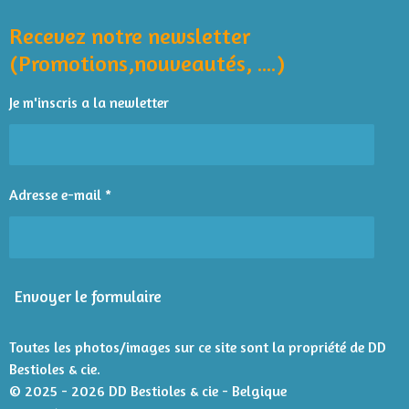
t
t
t
t
t
b
s
l
y
o
A
o
o
o
o
o
Recevez notre newsletter
u
e
o
p
r
a
i
i
i
i
i
(Promotions,nouveautés, ....)
k
p
l
t
l
l
l
l
l
'
i
Je m'inscris a la newletter
é
e
e
e
e
e
o
v
n
s
s
s
s
a
l
:
u
4
Adresse e-mail *
a
é
t
t
i
o
o
n
i
Envoyer le formulaire
l
e
s
Toutes les photos/images sur ce site sont la propriété de DD
Bestioles & cie.
© 2025 - 2026 DD Bestioles & cie - Belgique