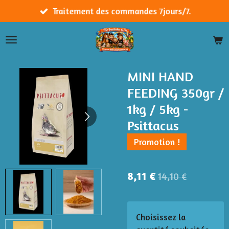
Passer
Traitement des commandes 7jours/7.
au
contenu
principal
MINI HAND
FEEDING 350gr /
1kg / 5kg -
Psittacus
Promotion !
8,11 €
14,10 €
Choisissez la