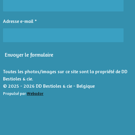
n
s
s
s
s
a
l
:
u
4
Adresse e-mail *
a
é
t
t
i
o
o
n
i
Envoyer le formulaire
l
e
s
Toutes les photos/images sur ce site sont la propriété de DD
Bestioles & cie.
© 2025 - 2026 DD Bestioles & cie - Belgique
Propulsé par
Webador