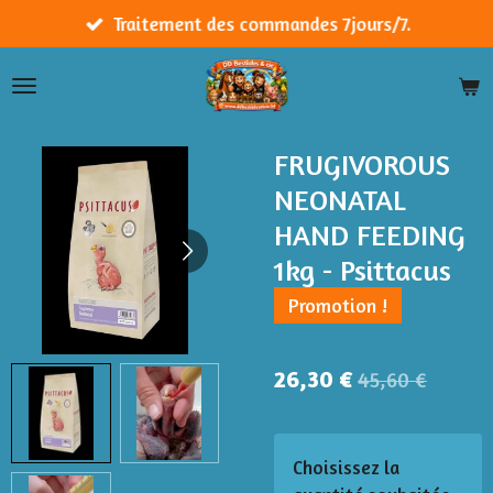
Passer
Traitement des commandes 7jours/7.
au
contenu
principal
FRUGIVOROUS
NEONATAL
HAND FEEDING
1kg - Psittacus
Promotion !
26,30 €
45,60 €
Choisissez la