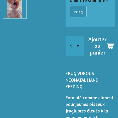
quantité souhaitée
1x1kg
Ajouter
au
panier
FRUGIVOROUS
NEONATAL HAND
FEEDING
Formulé comme aliment
pour jeunes oiseaux
frugivores élevés à la
main, adapté à la