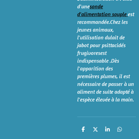
d'une
sonde
d'alimentation souple
est
recommandée.Chez les
jeunes animaux,
l'utilisation dulait de
jabot pour psittacidés
frugivoresest
indispensable .Dès
l'apparition des
premières plumes, il est
nécessaire de passer à un
aliment de suite adapté à
l'espèce élevée à la main.
P
P
P
P
a
a
a
a