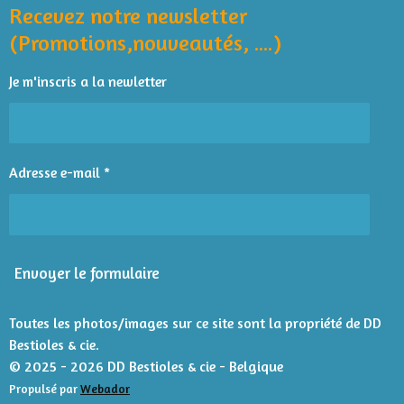
o
A
o
o
o
o
o
Recevez notre newsletter
u
e
o
p
r
a
i
i
i
i
i
(Promotions,nouveautés, ....)
k
p
l
t
l
l
l
l
l
'
i
Je m'inscris a la newletter
é
e
e
e
e
e
o
v
n
s
s
s
s
a
l
:
u
4
Adresse e-mail *
a
é
t
t
i
o
o
n
i
Envoyer le formulaire
l
e
s
Toutes les photos/images sur ce site sont la propriété de DD
Bestioles & cie.
© 2025 - 2026 DD Bestioles & cie - Belgique
Propulsé par
Webador