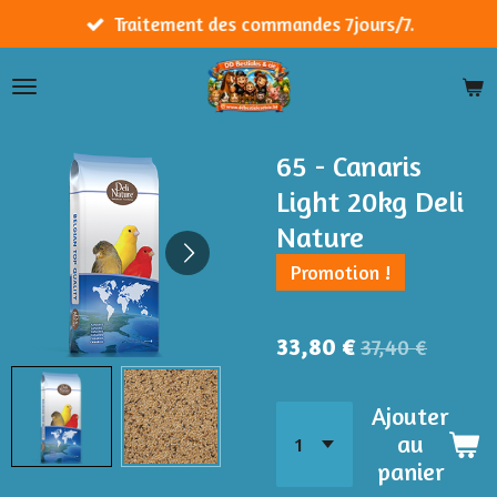
Passer
Traitement des commandes 7jours/7.
au
contenu
principal
65 - Canaris
Light 20kg Deli
Nature
Promotion !
33,80 €
37,40 €
Ajouter
au
panier