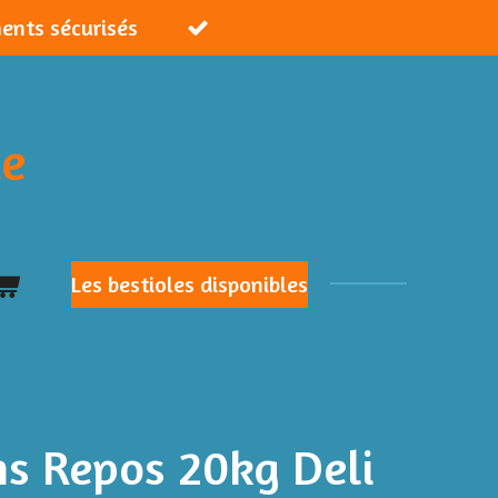
ments sécurisés
ie
Les bestioles disponibles
ns Repos 20kg Deli