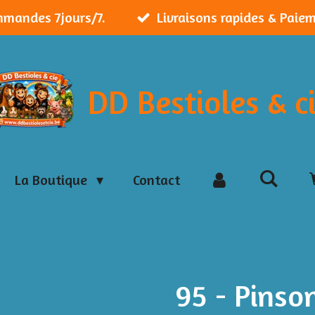
mmandes 7jours/7.
Livraisons rapides & Paie
DD Bestioles & c
La Boutique
Contact
95 - Pinso