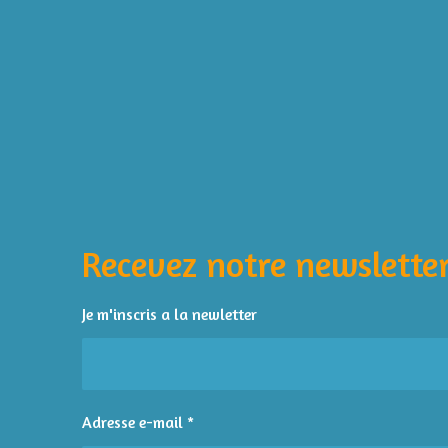
É
v
a
l
Recevez notre newsletter
u
a
t
Je m'inscris a la newletter
i
o
n
:
Adresse e-mail *
4
é