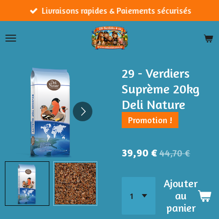
Passer
Livraisons rapides & Paiements sécurisés
au
contenu
principal
29 - Verdiers
Suprème 20kg
Deli Nature
Promotion !
39,90 €
44,70 €
Ajouter
au
panier