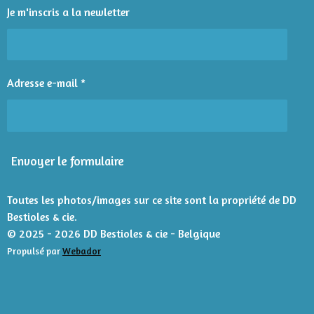
l
l
l
l
l
'
i
Je m'inscris a la newletter
é
e
e
e
e
e
o
v
n
s
s
s
s
a
l
:
u
4
Adresse e-mail *
a
é
t
t
i
o
o
n
i
Envoyer le formulaire
l
e
s
Toutes les photos/images sur ce site sont la propriété de DD
Bestioles & cie.
© 2025 - 2026 DD Bestioles & cie - Belgique
Propulsé par
Webador