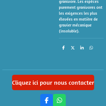
granivore. Les espèces
purement granivores ont
les exigences les plus
élevées en matière de
gravier mécanique
(insoluble).
P
P
P
P
a
a
a
a
r
r
r
r
t
t
t
t
a
a
a
a
g
g
g
g
e
e
e
e
r
r
r
r
Cliquez ici pour nous contacter
F
W