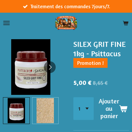
Passer
Traitement des commandes 7jours/7.
au
contenu
principal
SILEX GRIT FINE
1kg - Psittacus
Promotion !
5,00 €
8,65 €
Ajouter
au
panier