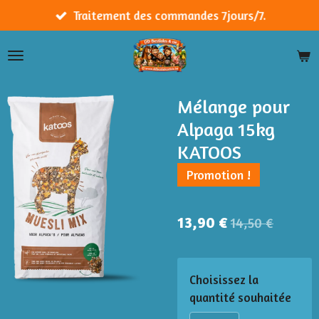
Passer
Traitement des commandes 7jours/7.
au
contenu
principal
Mélange pour
Alpaga 15kg
KATOOS
Promotion !
13,90 €
14,50 €
Choisissez la
quantité souhaitée