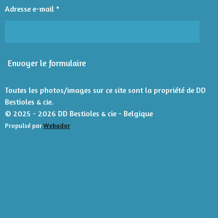
u
4
Adresse e-mail *
a
é
t
t
i
o
o
n
i
Envoyer le formulaire
l
e
s
Toutes les photos/images sur ce site sont la propriété de DD
Bestioles & cie.
© 2025 - 2026 DD Bestioles & cie - Belgique
Propulsé par
Webador