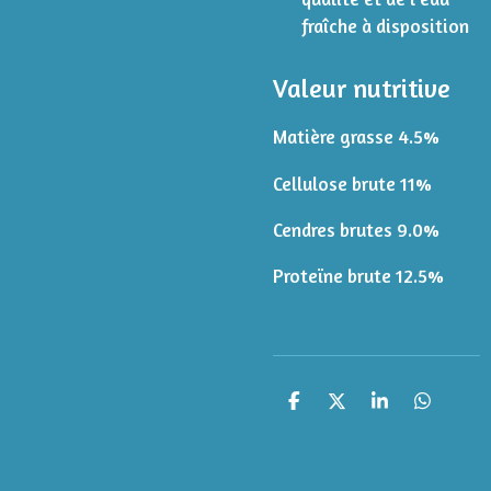
fraîche à disposition
Valeur nutritive
Matière grasse 4.5%
Cellulose brute 11%
Cendres brutes 9.0%
Proteïne brute 12.5%
P
P
P
P
a
a
a
a
r
r
r
r
t
t
t
t
a
a
a
a