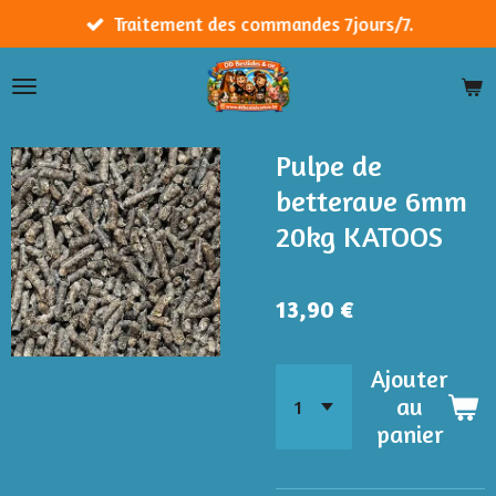
Passer
Traitement des commandes 7jours/7.
au
contenu
principal
Pulpe de
betterave 6mm
20kg KATOOS
13,90 €
Ajouter
au
panier