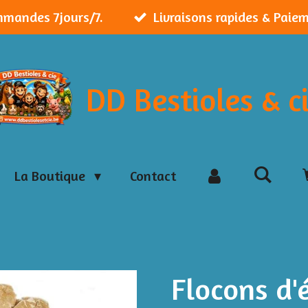
mmandes 7jours/7.
Livraisons rapides & Paie
DD Bestioles & c
La Boutique
Contact
Flocons d'