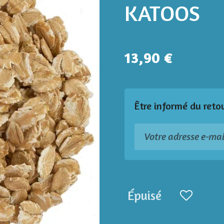
KATOOS
13,90 €
Être informé du reto
Épuisé