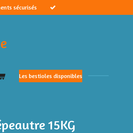
ments sécurisés
ie
Les bestioles disponibles
épeautre 15KG