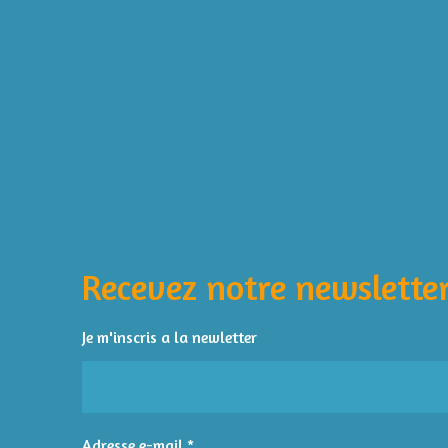
É
v
a
l
Recevez notre newsletter
u
a
t
Je m'inscris a la newletter
i
o
n
:
Adresse e-mail *
4