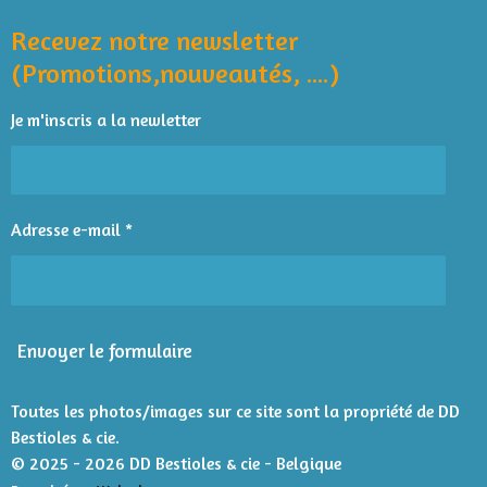
t
t
t
t
t
b
s
l
y
o
A
o
o
o
o
o
Recevez notre newsletter
u
e
o
p
r
a
i
i
i
i
i
(Promotions,nouveautés, ....)
k
p
l
t
l
l
l
l
l
'
i
Je m'inscris a la newletter
é
e
e
e
e
e
o
v
n
s
s
s
s
a
l
:
u
4
Adresse e-mail *
a
é
t
t
i
o
o
n
i
Envoyer le formulaire
l
e
s
Toutes les photos/images sur ce site sont la propriété de DD
Bestioles & cie.
© 2025 - 2026 DD Bestioles & cie - Belgique