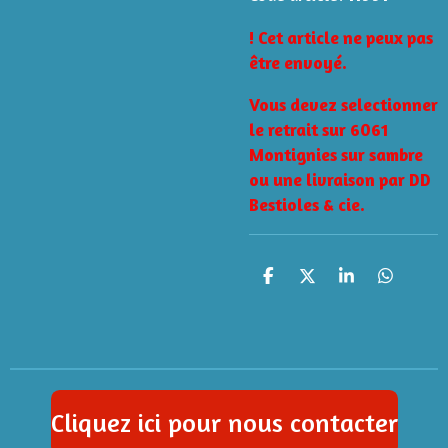
! Cet article ne peux pas
être envoyé.
Vous devez selectionner
le retrait sur 6061
Montignies sur sambre
ou une livraison par DD
Bestioles & cie.
P
P
P
P
a
a
a
a
r
r
r
r
t
t
t
t
a
a
a
a
g
g
g
g
e
e
e
e
r
r
r
r
Cliquez ici pour nous contacter