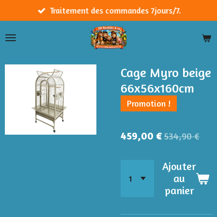
Passer
Traitement des commandes 7jours/7.
au
contenu
principal
Cage Myro beige
66x56x160cm
Promotion !
459,00 €
534,90 €
Ajouter
au
panier