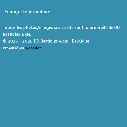
n
i
Envoyer le formulaire
l
e
s
Toutes les photos/images sur ce site sont la propriété de DD
Bestioles & cie.
© 2025 - 2026 DD Bestioles & cie - Belgique
Propulsé par
Webador