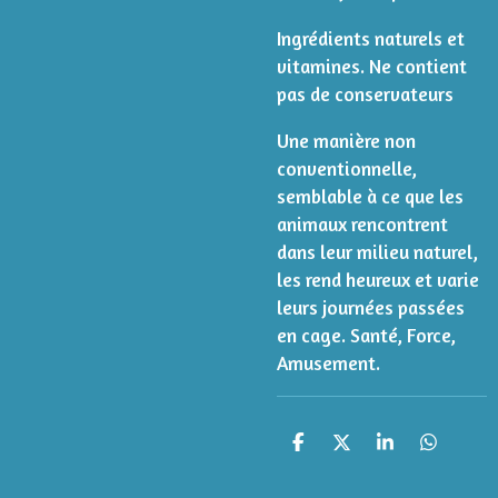
Ingrédients naturels et
vitamines. Ne contient
pas de conservateurs
Une manière non
conventionnelle,
semblable à ce que les
animaux rencontrent
dans leur milieu naturel,
les rend heureux et varie
leurs journées passées
en cage. Santé, Force,
Amusement.
P
P
P
P
a
a
a
a
r
r
r
r