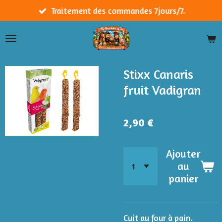
Passer
Traitement des commandes 7jours/7.
au
contenu
principal
Stixx Canaris
fruit Vadigran
2,90 €
Ajouter
au
panier
Cuit au four à pain.