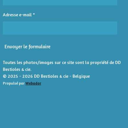
s
s
s
s
l
:
u
4
Adresse e-mail *
a
é
t
t
i
o
o
n
i
Envoyer le formulaire
l
e
s
Toutes les photos/images sur ce site sont la propriété de DD
Bestioles & cie.
© 2025 - 2026 DD Bestioles & cie - Belgique
Propulsé par
Webador