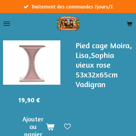
Passer
Traitement des commandes 7jours/7.
au
contenu
principal
Pied cage Moira,
Lisa,Sophia
vieux rose
53x32x65cm
Vadigran
19,90 €
Ajouter
au
panier