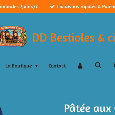
mmandes 7jours/7.
Livraisons rapides & Paie
DD Bestioles & c
La Boutique
Contact
Pâtée aux