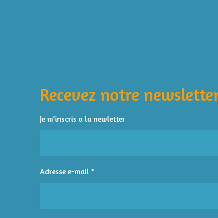
É
v
a
l
Recevez notre newsletter
u
a
t
Je m'inscris a la newletter
i
o
n
:
Adresse e-mail *
4
é
t
o