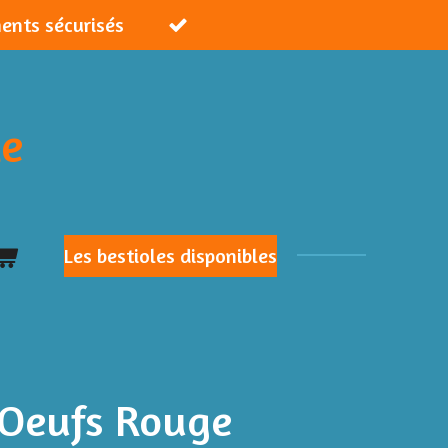
ments sécurisés
ie
Les bestioles disponibles
 Oeufs Rouge