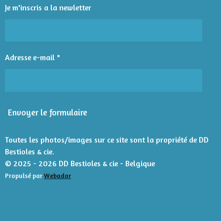
l
l
l
l
l
'
i
Je m'inscris a la newletter
é
e
e
e
e
e
o
v
n
s
s
s
s
a
l
:
u
4
Adresse e-mail *
a
é
t
t
i
o
o
n
i
Envoyer le formulaire
l
e
s
Toutes les photos/images sur ce site sont la propriété de DD
Bestioles & cie.
© 2025 - 2026 DD Bestioles & cie - Belgique
Propulsé par
Webador