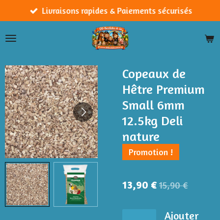
Passer
Livraisons rapides & Paiements sécurisés
au
contenu
principal
Copeaux de
Hêtre Premium
Small 6mm
12.5kg Deli
nature
Promotion !
13,90 €
15,90 €
Ajouter