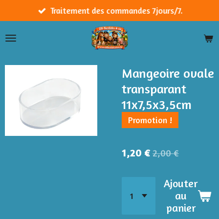
Passer
Traitement des commandes 7jours/7.
au
contenu
principal
Mangeoire ovale
transparant
11x7,5x3,5cm
Promotion !
1,20 €
2,00 €
Ajouter
au
panier