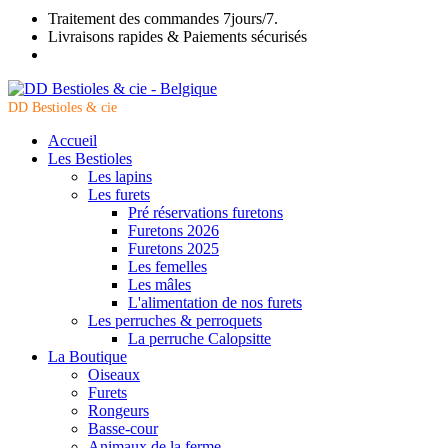
Traitement des commandes 7jours/7.
Livraisons rapides & Paiements sécurisés
DD Bestioles & cie
Accueil
Les Bestioles
Les lapins
Les furets
Pré réservations furetons
Furetons 2026
Furetons 2025
Les femelles
Les mâles
L'alimentation de nos furets
Les perruches & perroquets
La perruche Calopsitte
La Boutique
Oiseaux
Furets
Rongeurs
Basse-cour
Animaux de la ferme