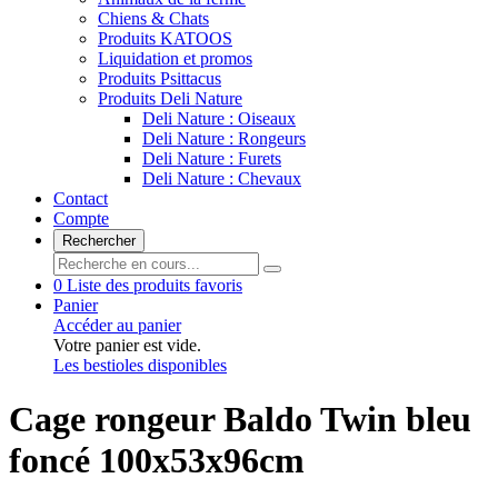
Chiens & Chats
Produits KATOOS
Liquidation et promos
Produits Psittacus
Produits Deli Nature
Deli Nature : Oiseaux
Deli Nature : Rongeurs
Deli Nature : Furets
Deli Nature : Chevaux
Contact
Compte
Rechercher
0
Liste des produits favoris
Panier
Accéder au panier
Votre panier est vide.
Les bestioles disponibles
Cage rongeur Baldo Twin bleu
foncé 100x53x96cm