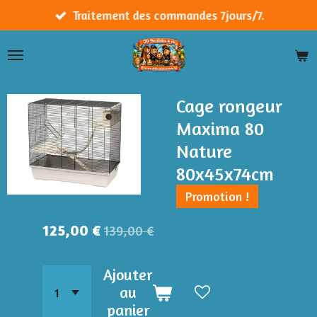
Passer
Traitement des commandes 7jours/7.
au
contenu
principal
Cage rongeur
Maxima 80
Nature
80x45x74cm
Promotion !
125,00 €
139,00 €
Ajouter
au
panier