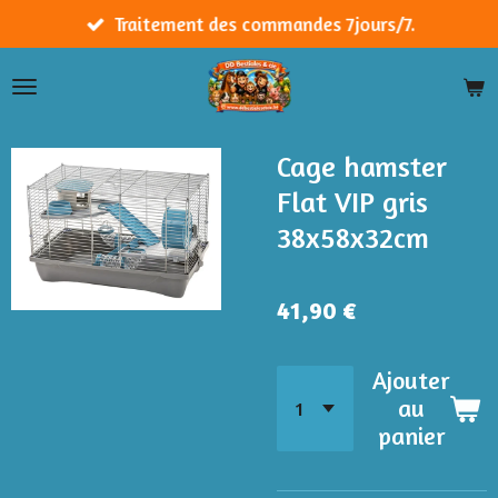
Passer
Traitement des commandes 7jours/7.
au
contenu
principal
Cage hamster
Flat VIP gris
38x58x32cm
41,90 €
Ajouter
au
panier