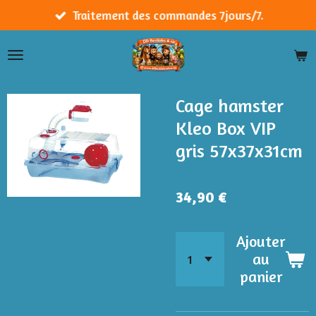
Passer
Traitement des commandes 7jours/7.
au
contenu
principal
Cage hamster
Kleo Box VIP
gris 57x37x31cm
34,90 €
Ajouter
au
panier