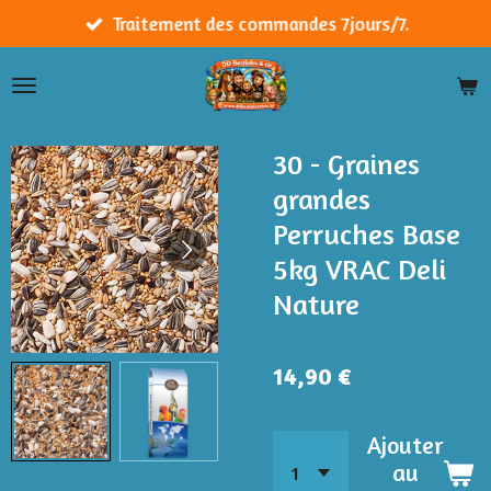
Passer
Traitement des commandes 7jours/7.
au
contenu
principal
30 - Graines
grandes
Perruches Base
5kg VRAC Deli
Nature
14,90 €
Ajouter
au