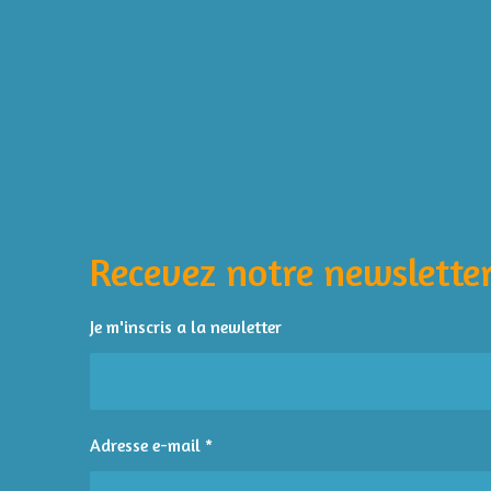
É
v
a
l
Recevez notre newsletter
u
a
t
Je m'inscris a la newletter
i
o
n
:
Adresse e-mail *
4
é