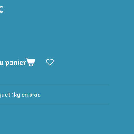
c
u panier
uet 1kg en vrac