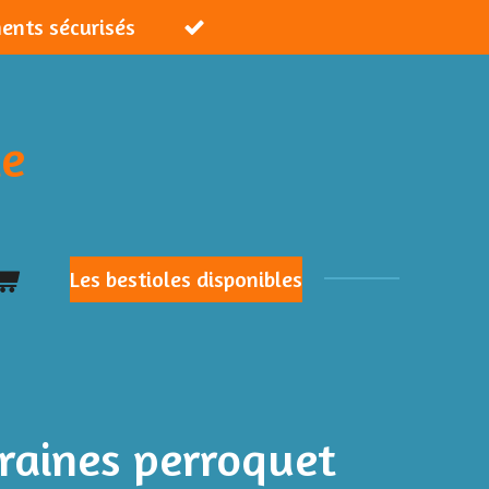
ments sécurisés
ie
Les bestioles disponibles
raines perroquet