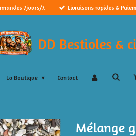
mmandes 7jours/7.
Livraisons rapides & Paie
DD Bestioles & c
La Boutique
Contact
Mélange g