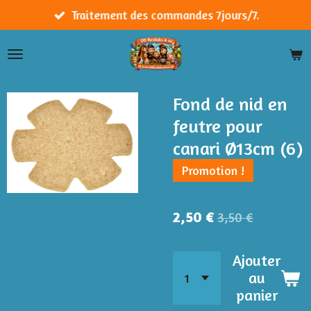
Passer
Traitement des commandes 7jours/7.
au
contenu
principal
Fond de nid en
feutre pour
canari Ø13cm (6)
Promotion !
2,50 €
3,50 €
Ajouter
au
panier