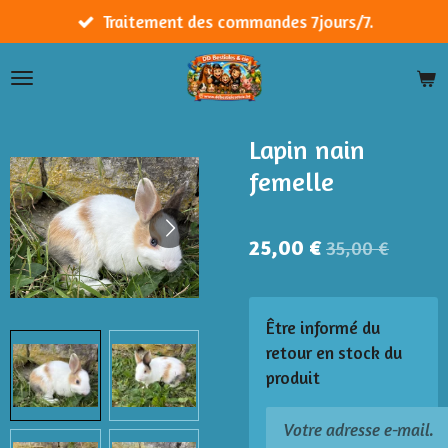
Passer
Traitement des commandes 7jours/7.
au
contenu
principal
Lapin nain
femelle
25,00 €
35,00 €
Être informé du
retour en stock du
produit