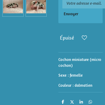
Envoyer
Épuisé
Cochon miniature (micro
cochon)
Sexe : femelle
Couleur : dalmatien
P
P
P
P