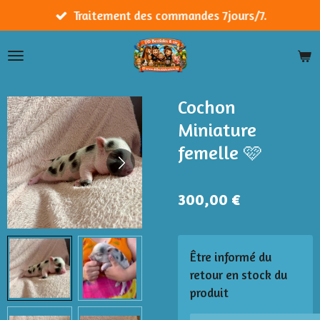
Passer
Traitement des commandes 7jours/7.
au
contenu
principal
Cochon
Miniature
femelle 🩷
300,00 €
Être informé du
retour en stock du
produit