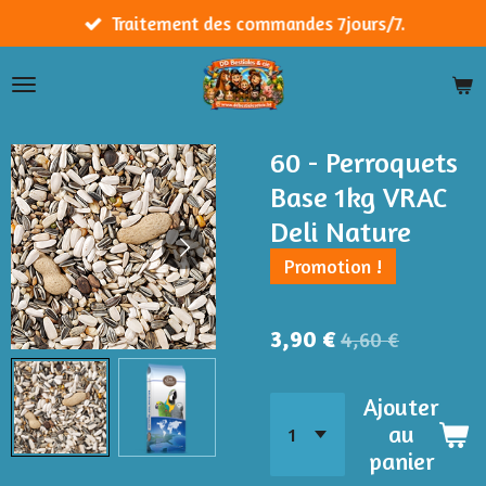
Passer
Traitement des commandes 7jours/7.
au
contenu
principal
60 - Perroquets
Base 1kg VRAC
Deli Nature
Promotion !
3,90 €
4,60 €
Ajouter
au
panier