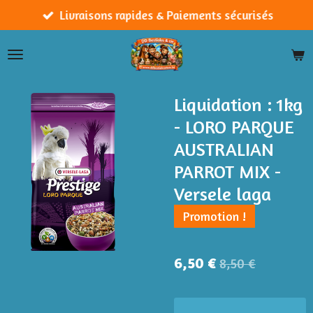
Passer
Livraisons rapides & Paiements sécurisés
au
contenu
principal
Liquidation : 1kg
- LORO PARQUE
AUSTRALIAN
PARROT MIX -
Versele laga
Promotion !
6,50 €
8,50 €