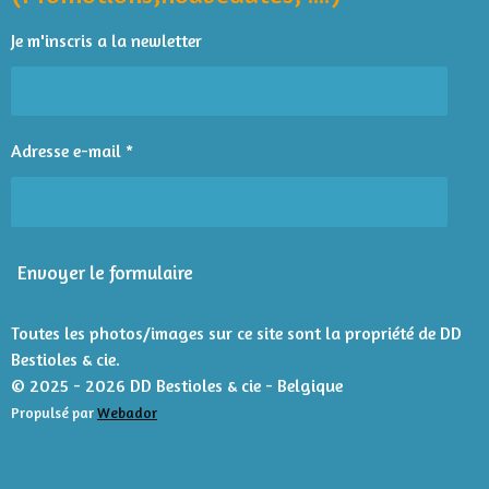
k
p
l
t
l
l
l
l
l
'
i
Je m'inscris a la newletter
é
e
e
e
e
e
o
v
n
s
s
s
s
a
l
:
u
4
Adresse e-mail *
a
é
t
t
i
o
o
n
i
Envoyer le formulaire
l
e
s
Toutes les photos/images sur ce site sont la propriété de DD
Bestioles & cie.
© 2025 - 2026 DD Bestioles & cie - Belgique
Propulsé par
Webador