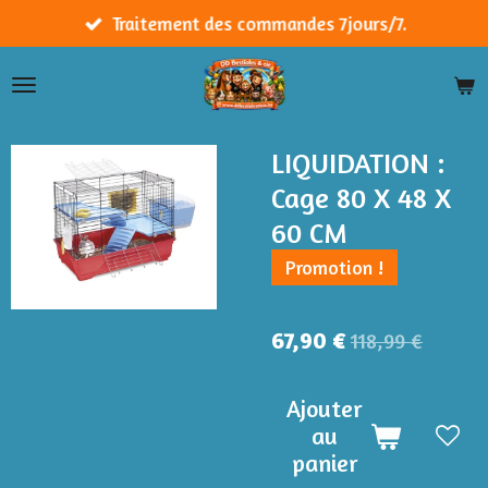
Passer
Traitement des commandes 7jours/7.
au
contenu
principal
LIQUIDATION :
Cage 80 X 48 X
60 CM
Promotion !
67,90 €
118,99 €
Ajouter
au
panier