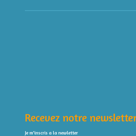
É
v
a
l
Recevez notre newsletter
u
a
t
Je m'inscris a la newletter