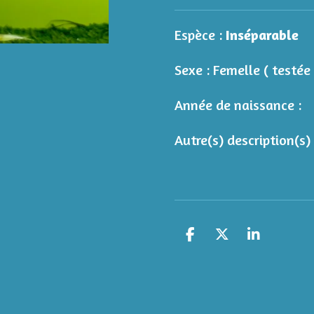
Espèce :
Inséparable
Sexe : Femelle ( testé
Année de naissance :
Autre(s) description(s)
P
P
P
a
a
a
r
r
r
t
t
t
a
a
a
g
g
g