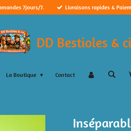
mmandes 7jours/7.
Livraisons rapides & Paie
DD Bestioles & c
La Boutique
Contact
Inséparabl