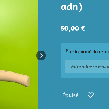
adn)
50,00 €
Être informé du reto
Épuisé