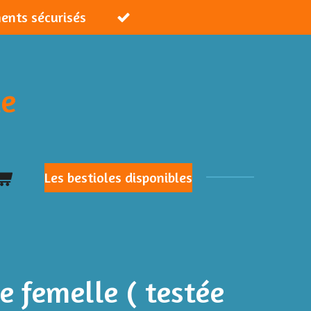
ments sécurisés
ie
Les bestioles disponibles
e femelle ( testée