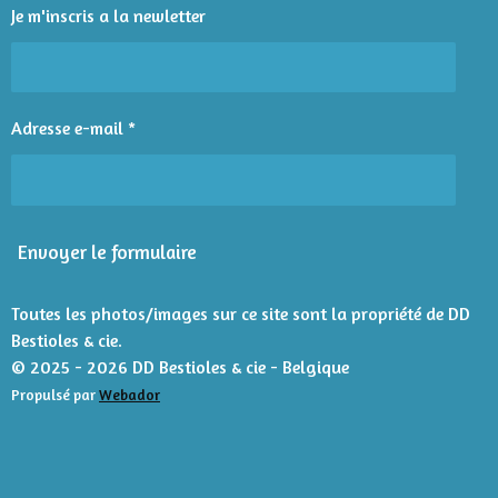
l
l
l
l
l
'
i
Je m'inscris a la newletter
é
e
e
e
e
e
o
v
n
s
s
s
s
a
l
:
u
4
Adresse e-mail *
a
é
t
t
i
o
o
n
i
Envoyer le formulaire
l
e
s
Toutes les photos/images sur ce site sont la propriété de DD
Bestioles & cie.
© 2025 - 2026 DD Bestioles & cie - Belgique
Propulsé par
Webador