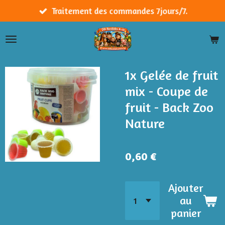
Passer
Traitement des commandes 7jours/7.
au
contenu
principal
1x Gelée de fruit
mix - Coupe de
fruit - Back Zoo
Nature
0,60 €
Ajouter
au
panier