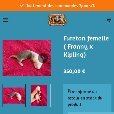
Passer
Traitement des commandes 7jours/7.
au
contenu
principal
Fureton femelle
( Franny x
Kipling)
350,00 €
Être informé du
retour en stock du
produit