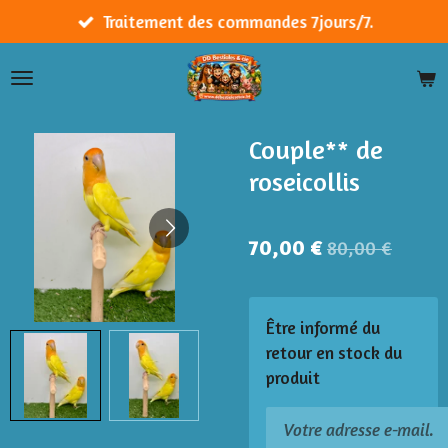
Passer
Traitement des commandes 7jours/7.
au
contenu
principal
Couple** de
roseicollis
70,00 €
80,00 €
Être informé du
retour en stock du
produit