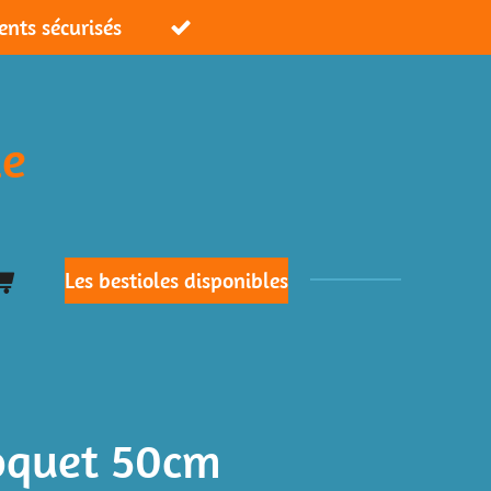
ents sécurisés
ie
Les bestioles disponibles
roquet 50cm