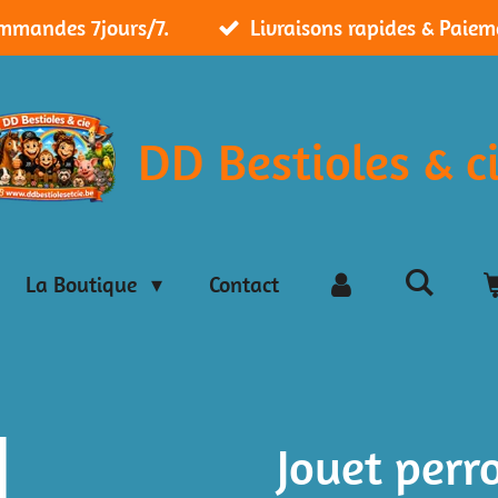
ommandes 7jours/7.
Livraisons rapides & Paiem
DD Bestioles & c
La Boutique
Contact
Jouet per