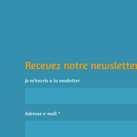
É
v
a
l
Recevez notre newsletter
u
a
t
Je m'inscris a la newletter
i
o
n
:
Adresse e-mail *
4
é
t
o