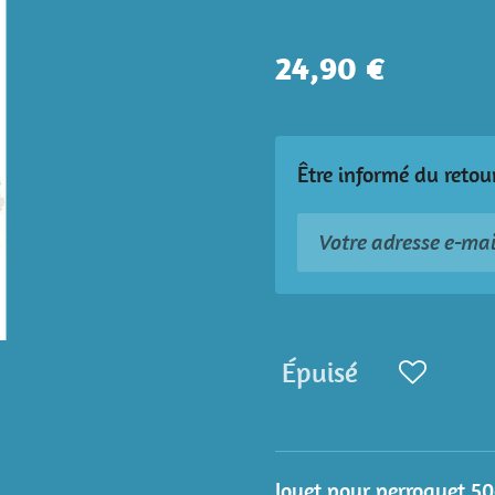
24,90 €
Être informé du retou
Épuisé
Jouet pour perroquet 5