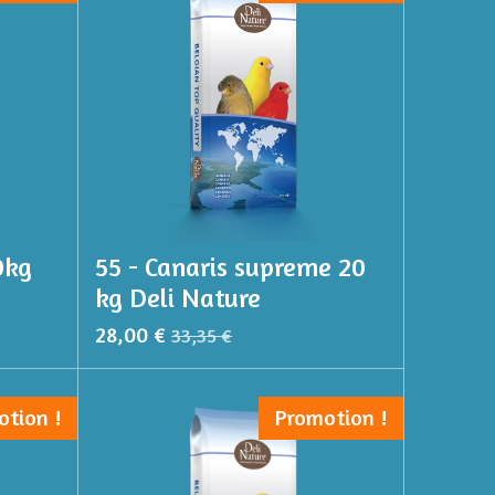
0kg
55 - Canaris supreme 20
kg Deli Nature
28,00 €
33,35 €
otion !
Promotion !