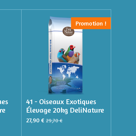
Promotion !
ues
41 - Oiseaux Exotiques
re
Élevage 20kg DeliNature
27,90 €
29,70 €