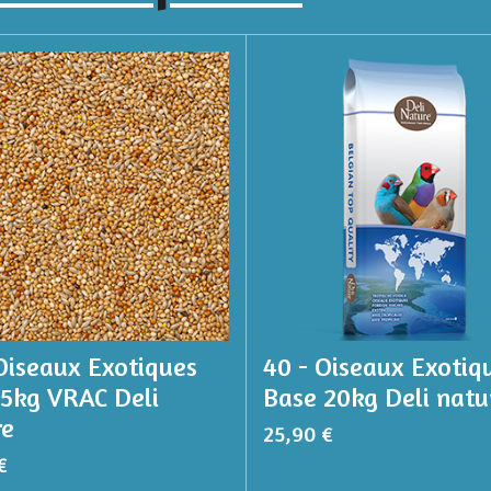
Oiseaux Exotiques
40 - Oiseaux Exotiq
 5kg VRAC Deli
Base 20kg Deli natu
re
25,90 €
€