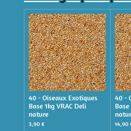
40 - Oiseaux Exotiques
40 - 
Base 1kg VRAC Deli
Base
nature
natu
3,90 €
14,90 