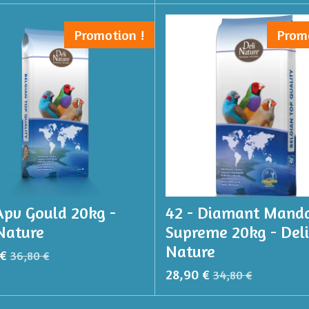
Promotion !
Prom
Apv Gould 20kg -
42 - Diamant Manda
Nature
Supreme 20kg - Deli
Nature
 €
36,80 €
28,90 €
34,80 €