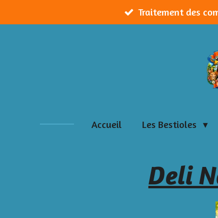
Traitement des co
Passer
au
contenu
principal
Accueil
Les Bestioles
Deli N