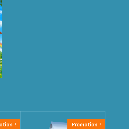
otion !
Promotion !