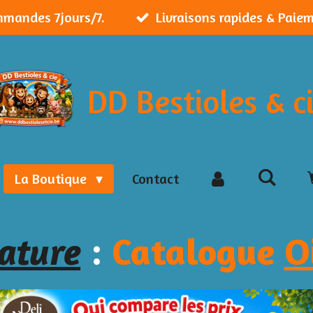
mmandes 7jours/7.
Livraisons rapides & Paie
DD Bestioles & c
La Boutique
Contact
:
Catalogue
O
ature