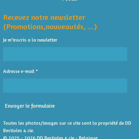
a
t
t
t
t
t
o
b
s
l
y
o
A
o
o
o
o
o
Recevez notre newsletter
u
e
o
p
r
a
i
i
i
i
i
(Promotions,nouveautés, ....)
k
p
l
t
l
l
l
l
l
'
i
Je m'inscris a la newletter
é
e
e
e
e
e
o
v
n
s
s
s
s
a
l
:
u
4
Adresse e-mail *
a
é
t
t
i
o
o
n
i
Envoyer le formulaire
l
e
s
Toutes les photos/images sur ce site sont la propriété de DD
Bestioles & cie.
© 2025 - 2026 DD Bestioles & cie - Belgique