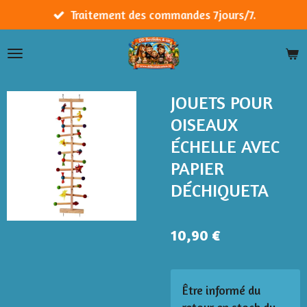
Passer
Traitement des commandes 7jours/7.
au
contenu
principal
JOUETS POUR
OISEAUX
ÉCHELLE AVEC
PAPIER
DÉCHIQUETA
10,90 €
Être informé du