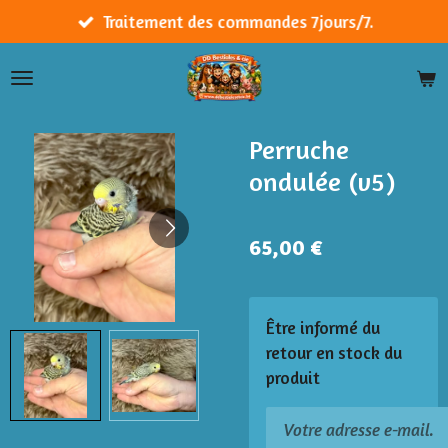
Passer
Traitement des commandes 7jours/7.
au
contenu
principal
Perruche
ondulée (v5)
65,00 €
Être informé du
retour en stock du
produit