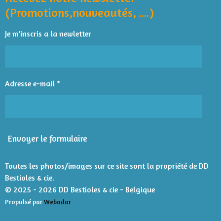
o
p
r
a
i
i
i
i
i
(Promotions,nouveautés, ....)
k
p
l
t
l
l
l
l
l
'
i
Je m'inscris a la newletter
é
e
e
e
e
e
o
v
n
s
s
s
s
a
l
:
u
4
Adresse e-mail *
a
é
t
t
i
o
o
n
i
Envoyer le formulaire
l
e
s
Toutes les photos/images sur ce site sont la propriété de DD
Bestioles & cie.
© 2025 - 2026 DD Bestioles & cie - Belgique
Propulsé par
Webador