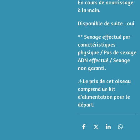
En cours de nourrissage
à la main.
Disponible de suite : oui
** Sexage effectué par
caractéristiques
physique / Pas de sexage
ADN effectué / Sexage
non garanti.
⚠️
Le prix de cet oiseau
comprend un kit
d'alimentation pour le
départ.
P
P
P
P
a
a
a
a