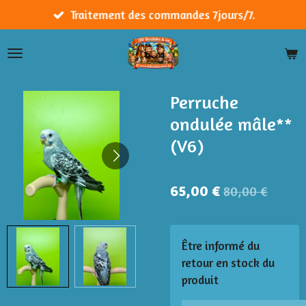
Passer
Traitement des commandes 7jours/7.
au
contenu
principal
Perruche
ondulée mâle**
(V6)
65,00 €
80,00 €
Être informé du
retour en stock du
produit