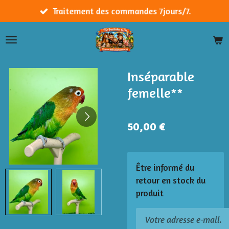
Passer
Traitement des commandes 7jours/7.
au
contenu
principal
Inséparable
femelle**
50,00 €
Être informé du
retour en stock du
produit