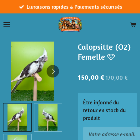
Passer
Livraisons rapides & Paiements sécurisés
au
contenu
principal
Calopsitte (O2)
Femelle 🩷
150,00 €
170,00 €
Être informé du
retour en stock du
produit