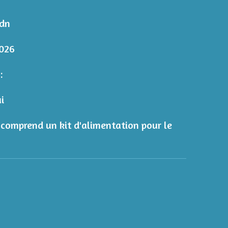
adn
2026
 :
i
u comprend un kit d'alimentation pour le