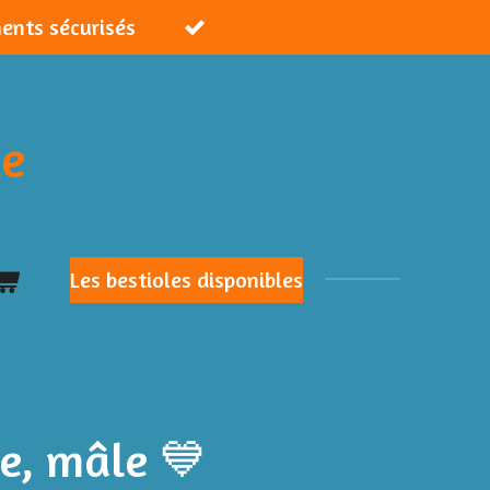
ments sécurisés
ie
Les bestioles disponibles
e, mâle 💙