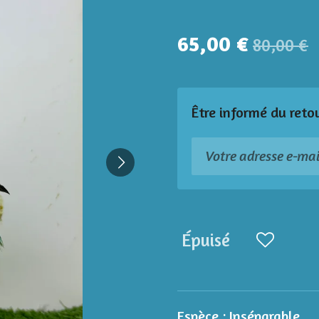
65,00 €
80,00 €
Être informé du reto
Épuisé
Espèce :
Inséparable