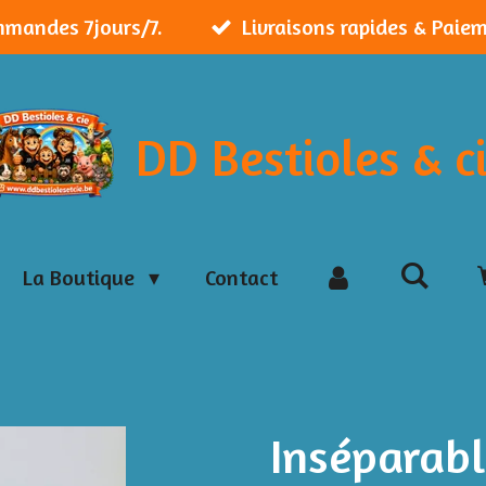
mmandes 7jours/7.
Livraisons rapides & Paie
DD Bestioles & c
La Boutique
Contact
Inséparabl