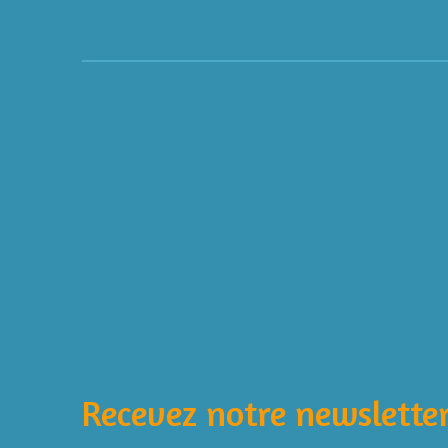
É
v
a
l
Recevez notre newsletter
u
a