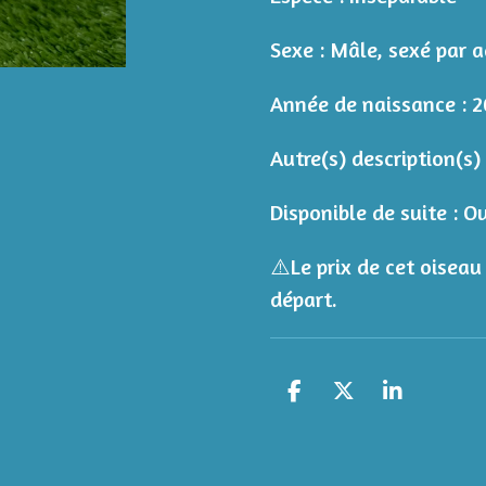
Sexe : Mâle, sexé par 
Année de naissance : 
Autre(s) description(s)
Disponible de suite : Ou
⚠️
Le prix de cet oisea
départ.
P
P
P
a
a
a
r
r
r
t
t
t