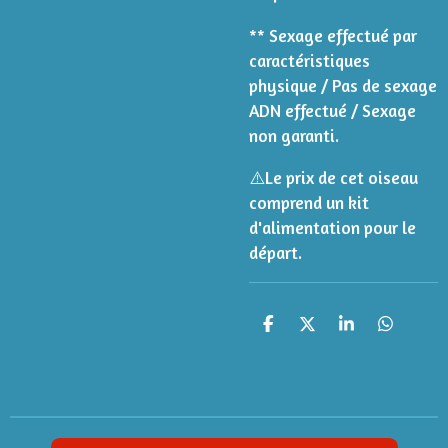
** Sexage effectué par
caractéristiques
physique / Pas de sexage
ADN effectué / Sexage
non garanti.
⚠️
Le prix de cet oiseau
comprend un kit
d'alimentation pour le
départ.
P
P
P
P
a
a
a
a
r
r
r
r
t
t
t
t
a
a
a
a
g
g
g
g
e
e
e
e