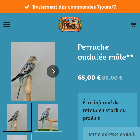
Passer
Traitement des commandes 7jours/7.
au
contenu
principal
Perruche
ondulée mâle**
65,00 €
80,00 €
Être informé du
retour en stock du
produit